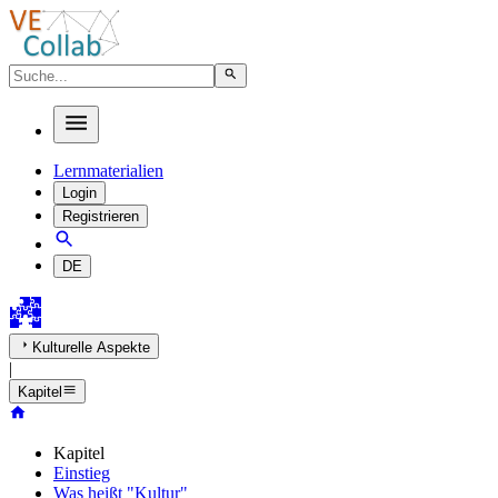
Lernmaterialien
Login
Registrieren
DE
Kulturelle Aspekte
|
Kapitel
Kapitel
Einstieg
Was heißt "Kultur"