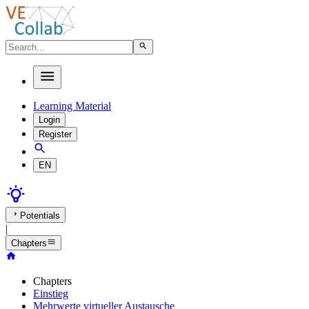
Learning Material
Login
Register
EN
Potentials
|
Chapters
Chapters
Einstieg
Mehrwerte virtueller Austausche