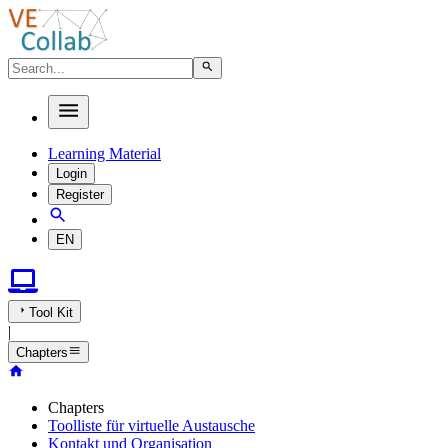
Learning Material
Login
Register
EN
Tool Kit
|
Chapters
Chapters
Toolliste für virtuelle Austausche
Kontakt und Organisation