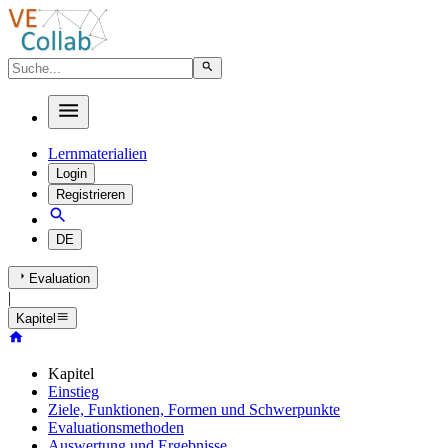
Lernmaterialien
Login
Registrieren
DE
Evaluation
|
Kapitel
Kapitel
Einstieg
Ziele, Funktionen, Formen und Schwerpunkte
Evaluationsmethoden
Auswertung und Ergebnisse